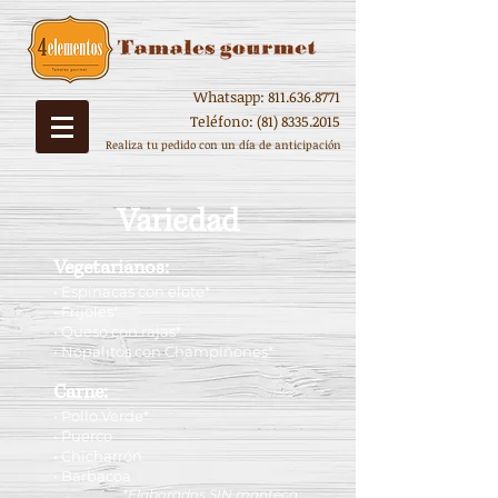
Whatsapp:
811.636.8771
Teléfono:
(81) 8335.2015
Realiza tu pedido con un día de anticipación
Variedad
Vegetarianos:
• Espinacas con elote*
• Frijoles*
• Queso con rajas*
• Nopalitos con Champiñones*
Carne:
• Pollo Verde*
• Puerco
• Chicharrón
• Barbacoa
*Elaborados SIN manteca