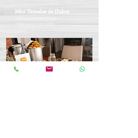
Mini Tamales de Dulce:
• Chocolate con nuez
• Manzana con coco
CONTACTO
HORARIO
WhatsApp:
811.636.87.71
Lun - Vier 10 AM - 7 PM
Tel.
(81) 8335.2015
Sábados 10 AM - 2 PM
quiero@4elementos.mx
DIRECCIÓN
SÍGUENOS
Río Colorado 444
Col. Del Valle